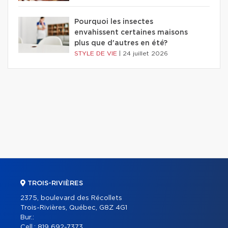
Pourquoi les insectes
envahissent certaines maisons
plus que d'autres en été?
STYLE DE VIE
|
24 juillet 2026
TROIS-RIVIÈRES
2375, boulevard des Récollets
Trois-Rivières, Québec, G8Z 4G1
Bur.:
Cell.:
819 692-7373