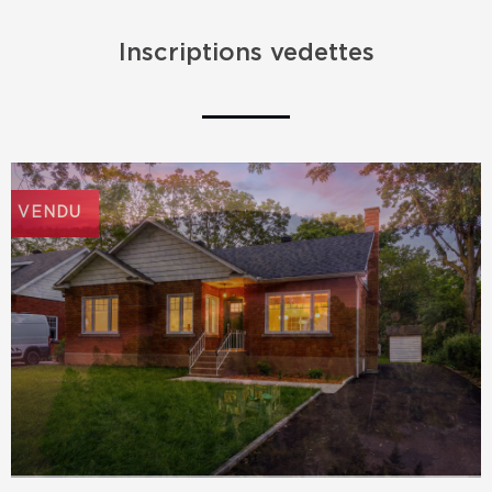
Inscriptions vedettes
VENDU
VENDU
VENDU