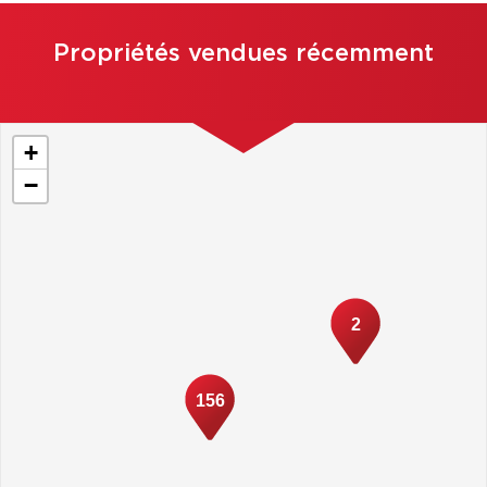
Propriétés vendues récemment
+
−
2
156