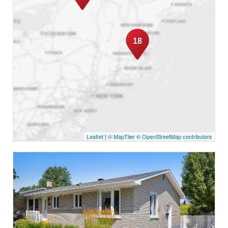
18
Leaflet
|
© MapTiler
© OpenStreetMap contributors