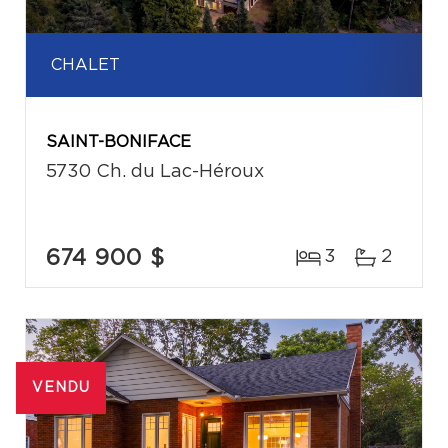
CHALET
SAINT-BONIFACE
5730 Ch. du Lac-Héroux
674 900 $
3
2
VENDU