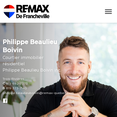
Philippe Beaulieu
Boivin
Courtier immobilier
résidentiel
Philippe Beaulieu Boivin inc.
Trois-Rivières
C
819 692-7373
B
819 373-7140
philippe.beaulieuboivin@remax-quebec.com